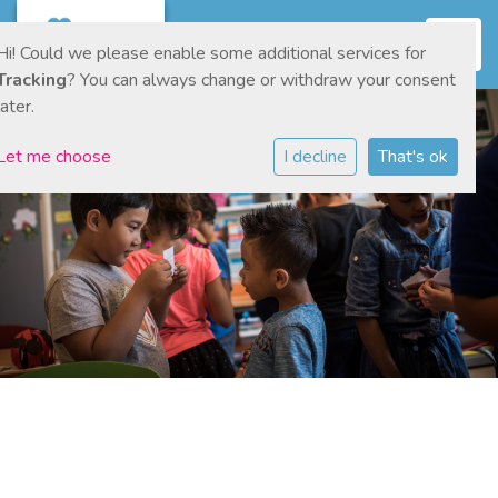
Toggl
Hi! Could we please enable some additional services for
Tracking
? You can always change or withdraw your consent
later.
Let me choose
I decline
That's ok