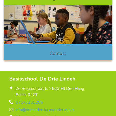
Contact
Basisschool De Drie Linden
2e Braamstraat 5, 2563 HJ Den Haag
Brinnr. 04ZT
070-3255286
info@drielinden.lucasonderwijs.nl