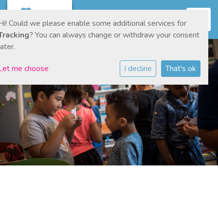
Toggl
Hi! Could we please enable some additional services for
Tracking
? You can always change or withdraw your consent
later.
Let me choose
I decline
That's ok