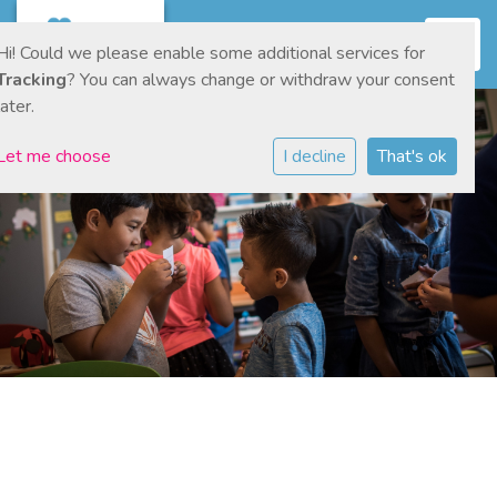
Toggl
Hi! Could we please enable some additional services for
Tracking
? You can always change or withdraw your consent
later.
Let me choose
I decline
That's ok