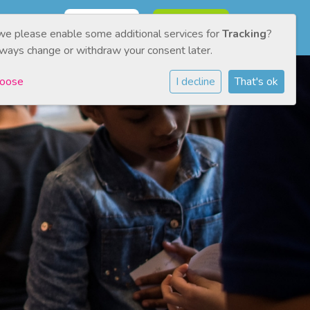
NMELDEN
CONTACT
Inloggen
 we please enable some additional services for
Tracking
?
lways change or withdraw your consent later.
hoose
I decline
That's ok