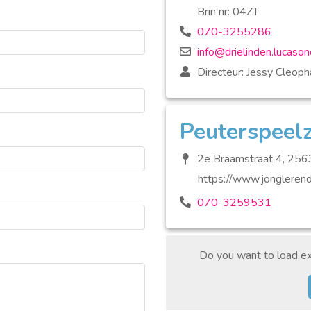
Brin nr: 04ZT
070-3255286
info@drielinden.lucason
Directeur: Jessy Cleoph
Peuterspeelz
2e Braamstraat 4, 25
https://www.jonglerend
070-3259531
Do you want to load ex