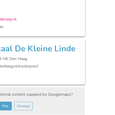
derwijs.nl
as
aal De Kleine Linde
63 HK Den Haag
enhaag.nl/inschrijven/
ternal content supplied by
Googlemaps
?
Yes
Always