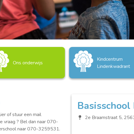
Kindcentrum
Ons onderwijs
Lindenkwadrant
n
Basisschool 
er of stuur een mail
2e Braamstraat 5, 256
de vraag ? Bel dan naar 070-
terschool naar 070-3259531.