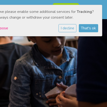
NMELDEN
CONTACT
Inloggen
 we please enable some additional services for
Tracking
?
lways change or withdraw your consent later.
hoose
I decline
That's ok